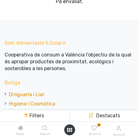
Pa envasat
.
Som Alimentació​ ​S.Coop.V.
Cooperativa de consum a València l'objectiu de la qual
és apropar productes de proximitat, ecològics i
sostenibles a les persones.
Botiga
Droguería i Llar
Higiene i Cosmètica
Fresc
Filters
Destacats
Fruita i Verdura
0
Granel
Home
Search
Wishlist
Account