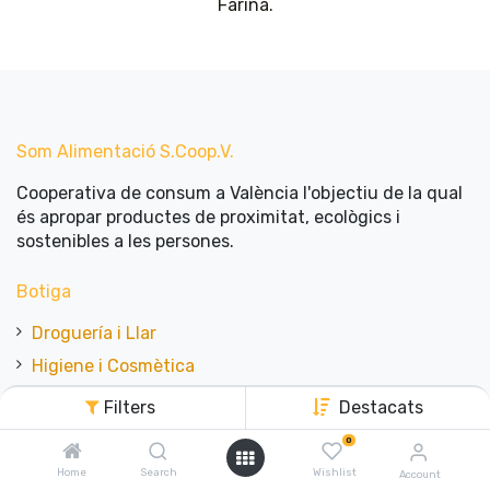
Farina
.
Som Alimentació​ ​S.Coop.V.
Cooperativa de consum a València l'objectiu de la qual
és apropar productes de proximitat, ecològics i
sostenibles a les persones.
Botiga
Droguería i Llar
Higiene i Cosmètica
Fresc
Filters
Destacats
Fruita i Verdura
0
Granel
Home
Search
Wishlist
Account