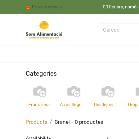
Preu de sòcia
👉🏼 Per ara, només
Drogueria i Llar
Higiene i Cosmètica
Fres
Categories
Fruits secs
Arròs, llegum, pasta, grans i llavors
Desdejuni, farines i dolços
Products
Granel
- 0 productes
Availability