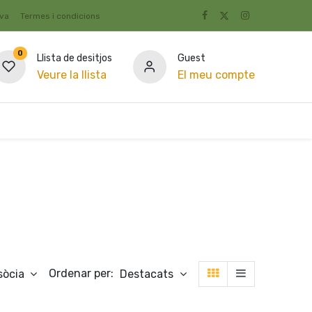
iva
Termes i condicions
0
Llista de desitjos
Guest
Veure la llista
El meu compte
Rebost
Ofertes
Become Cooperator
Condicio
Ordenar per:
sòcia
Destacats