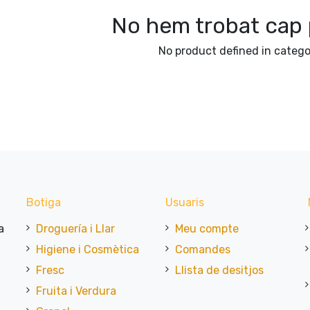
No hem trobat cap 
No product defined in categ
Botiga
Usuaris
a
Droguería i Llar
Meu compte
Higiene i Cosmètica
Comandes
Fresc
Llista de desitjos
Fruita i Verdura