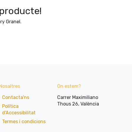
producte!
ory
Granel
.
Nosaltres
On estem?
Contacta'ns
Carrer Maximiliano
Thous 26, València
Política
d'Accessibilitat​
Termes i condicions