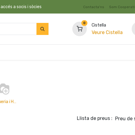
 accés a socis i sòcies
Contacta'ns
Som Cooperat
0
Cistella
Veure Cistella
c
Fruita i Verdura
Granel
Dietètica i Suplements
Drogueria i Higiene
Llista de preus :
Preu de 