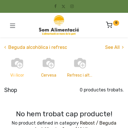
0
Beguda alcohòlica i refresc
See All
Vi i licor
Cervesa
Refresc i altres
Shop
0 productes trobats.
No hem trobat cap producte!
No product defined in category
Rebost / Beguda