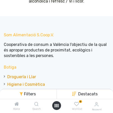
alcohòlica i refresc / Vi i licor
.
Som Alimentació​ ​S.Coop.V.
Cooperativa de consum a València l'objectiu de la qual
és apropar productes de proximitat, ecològics i
sostenibles a les persones.
Botiga
Droguería i Llar
Higiene i Cosmètica
Fresc
Filters
Destacats
Fruita i Verdura
0
Granel
Home
Search
Wishlist
Account