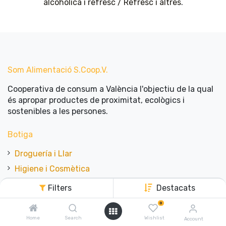
alcohòlica i refresc / Refresc i altres
.
Som Alimentació​ ​S.Coop.V.
Cooperativa de consum a València l'objectiu de la qual
és apropar productes de proximitat, ecològics i
sostenibles a les persones.
Botiga
Droguería i Llar
Higiene i Cosmètica
Fresc
Filters
Destacats
Fruita i Verdura
0
Granel
Home
Search
Wishlist
Account