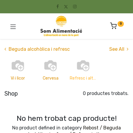
0
Beguda alcohòlica i refresc
See All
Vi i licor
Cervesa
Refresc i altres
Shop
0 productes trobats.
No hem trobat cap producte!
No product defined in category
Rebost / Beguda