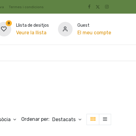
iva
Termes i condicions
0
Llista de desitjos
Guest
Veure la llista
El meu compte
Rebost
Ofertes
Become Cooperator
Condicio
Ordenar per:
sòcia
Destacats