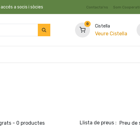
 accés a socis i sòcies
Contacta'ns
Som Cooperat
0
Cistella
Veure Cistella
c
Fruita i Verdura
Granel
Dietètica i Suplements
Llista de preus :
grats
- 0 productes
Preu de 