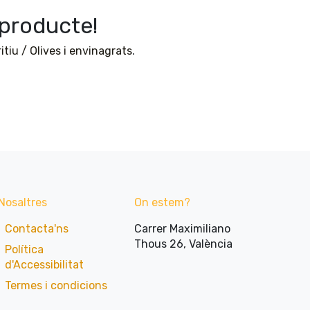
producte!
itiu / Olives i envinagrats
.
Nosaltres
On estem?
Contacta'ns
Carrer Maximiliano
Thous 26, València
Política
d'Accessibilitat​
Termes i condicions