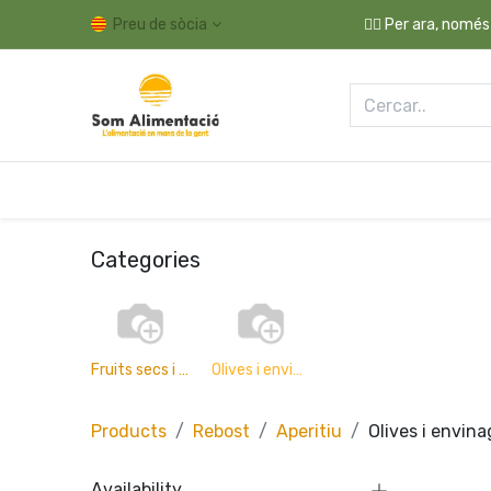
Preu de sòcia
👉🏼 Per ara, només
Drogueria i Llar
Higiene i Cosmètica
Fres
Categories
Fruits secs i snack
Olives i envinagrats
Products
Rebost
Aperitiu
Olives i envina
Availability