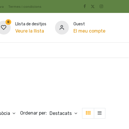
iva
Termes i condicions
0
Llista de desitjos
Guest
Veure la llista
El meu compte
Rebost
Ofertes
Become Cooperator
Condicio
Ordenar per:
sòcia
Destacats