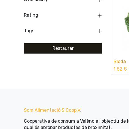
Rating
Tags
Restaurar
Bleda
Afeg
1,82
€
Som Alimentació​ ​S.Coop.V.
Cooperativa de consum a València l'objectiu de l
qual és apropar productes de proximitat,