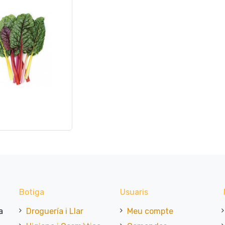
ir a la cistella
Botiga
Usuaris
a
Droguería i Llar
Meu compte