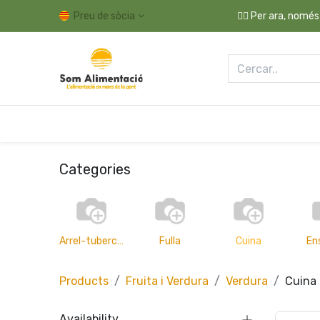
Preu de sòcia
👉🏼 Per ara, només
Drogueria i Llar
Higiene i Cosmètica
Fres
Categories
Arrel-tubercle
Fulla
Cuina
En
Products
Fruita i Verdura
Verdura
Cuina
Availability