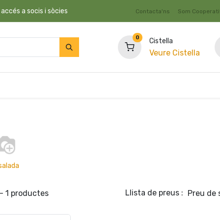
 accés a socis i sòcies
Contacta'ns
Som Cooperat
0
Cistella
Veure Cistella
c
Fruita i Verdura
Granel
Dietètica i Suplements
salada
Llista de preus :
- 1 productes
Preu de 