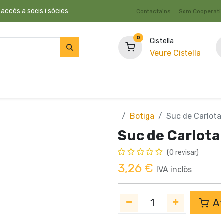
 accés a socis i sòcies
Contacta'ns
Som Cooperat
0
Cistella
Veure Cistella
c
Fruita i Verdura
Granel
Dietètica i Suplements
Botiga
Suc de Carlota
Suc de Carlota
(0 revisar)
3,26
€
IVA inclòs
Af