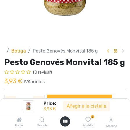
Botiga
Pesto Genovés Monvital 185 g
Pesto Genovés Monvital 185 g
(0 revisar)
3,93
€
IVA inclòs
Afegir a la cistella
Price:
Afegir a la cistella
3,93
€
0
Compartir :
Home
Search
Wishlist
Account