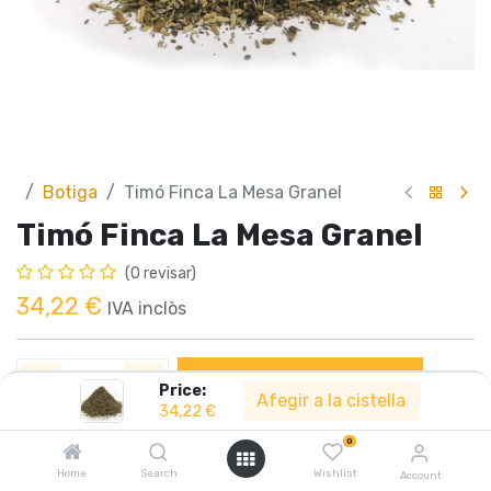
Botiga
Timó Finca La Mesa Granel
Timó Finca La Mesa Granel
(0 revisar)
34,22
€
IVA inclòs
Afegir a la cistella
Price:
Afegir a la cistella
34,22
€
0
Compartir :
Home
Search
Wishlist
Account