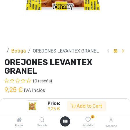
Botiga
OREJONES LEVANTEX GRANEL
OREJONES LEVANTEX
GRANEL
(0 reseña)
9,25
€
IVA inclòs
Price:
Add to Cart
9,25
€
Afegir a la cistella
0
Home
Search
Wishlist
Account